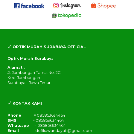
OPTIK MURAH SURABAYA OFFICIAL
Optik Murah Surabaya
Alamat :
Jl. Jambangan Tama, No. 2C
Kec Jambangan
Surabaya – Jawa Timur
KONTAK KAMI
Phone
= 085853634464
SMS
= 085853634464
Whatsapp
= 085853634464
Email
= defiliawandayati@gmail.com