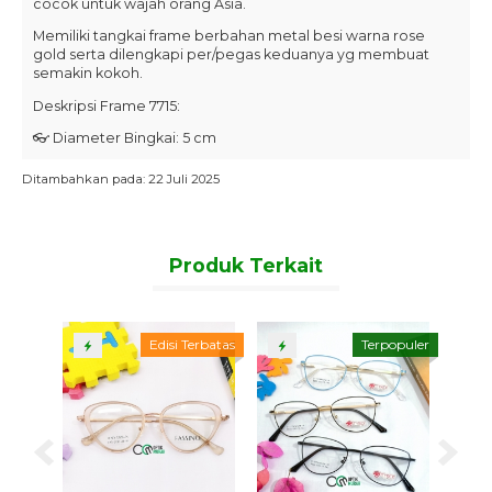
cocok untuk wajah orang Asia.
Memiliki tangkai frame berbahan metal besi warna rose
gold serta dilengkapi per/pegas keduanya yg membuat
semakin kokoh.
Deskripsi Frame 7715:
👓 Diameter Bingkai: 5 cm
👓 Diameter Lensa: 4,9 cm
Ditambahkan pada: 22 Juli 2025
👓 Lebar Bingkai: 11,7 cm
👓 Jarak Hidung/Nosepad: 1,9 cm
Produk Terkait
👓 Tinggi Bingkai: 4,6 cm
👓 Tinggi Lensa: 4,5 cm
👓 Panjang Tangkai : 14 cm
opuler
Edisi Terbatas
Terpopuler
Deskripsi Frame 7716:
👓 Diameter Bingkai: 5,1 cm
👓 Diameter Lensa: 5 cm