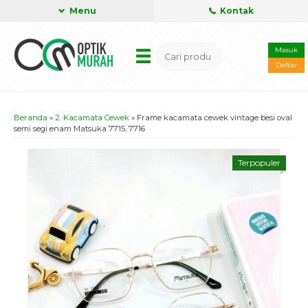
Menu
Kontak
Masuk
Daftar
Beranda
»
2. Kacamata Cewek
»
Frame kacamata cewek vintage besi oval
semi segi enam Matsuka 7715, 7716
Terpopuler