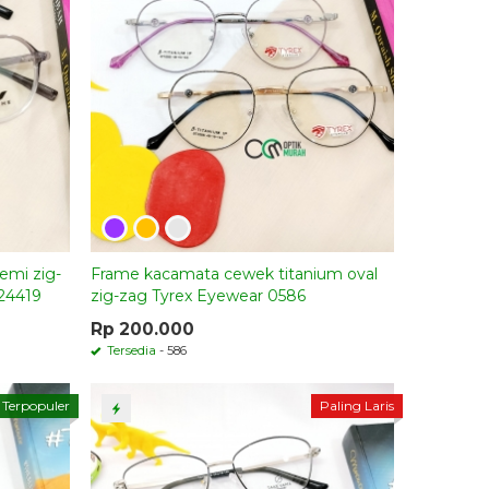
emi zig-
Frame kacamata cewek titanium oval
24419
zig-zag Tyrex Eyewear 0586
Rp 200.000
Tersedia
- 586
Terpopuler
Paling Laris