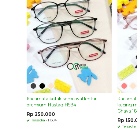
Kacamata kotak semi oval lentur
Kacamata
premium Hastag H584
kucing m
Ghava 18
Rp 250.000
Rp 150.
Tersedia
- H584
Tersedia