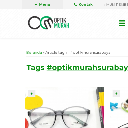
Frame kacamata dan Lensa jenis apapun, TANPA MINIMUM PEMBELIAN
Menu
Kontak
DI
Beranda
»
Article tag in '#optikmurahsurabaya'
Tags
#optikmurahsurabay