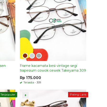
ksen
Frame kacamata besi vintage segi
trapesium cowok cewek Takeyama 309
Rp 175.000
Tersedia
- 309
Terpopuler
Paling Laris