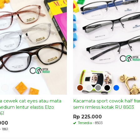
 cewek cat eyes atau mata
Kacamata sport cowok half fr
edium lentur elastis Elzo
semi rimless kotak RU 8503
61
Rp 225.000
000
Tersedia
- 8503
- 1861