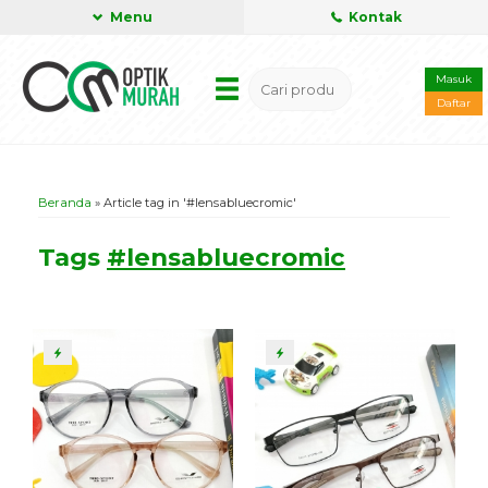
Menu
Kontak
Masuk
Daftar
Beranda
»
Article tag in '#lensabluecromic'
Tags
#lensabluecromic