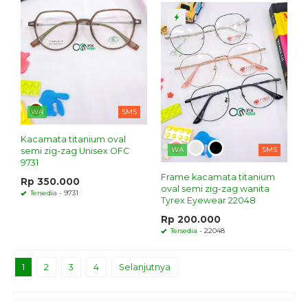
WA
SMS
Kacamata titanium oval
WA
SMS
semi zig-zag Unisex OFC
9731
Frame kacamata titanium
Rp 350.000
oval semi zig-zag wanita
Tersedia
- 9731
Tyrex Eyewear 22048
Rp 200.000
Tersedia
- 22048
1
2
3
4
Selanjutnya