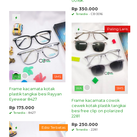
0016K
Rp 350.000
Tersedia
- CB 0016
Paling Laris
WA
SMS
WA
SMS
Frame kacamata kotak
plastik tangkai besi Rayyan
Eyewear 8427
Frame kacamata cowok
cewek kotak plastik tangkai
Rp 175.000
besi free clip on polarized
Tersedia
- 8427
2281
Rp 250.000
Edisi Terbatas
Tersedia
- 2281