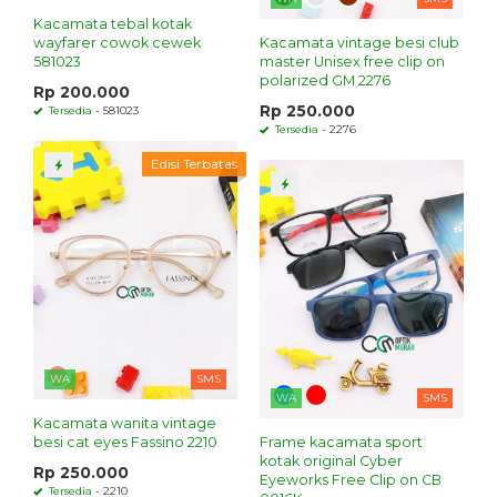
Kacamata tebal kotak
wayfarer cowok cewek
Kacamata vintage besi club
581023
master Unisex free clip on
polarized GM 2276
Rp 200.000
Rp 250.000
Tersedia
- 581023
Tersedia
- 2276
Edisi Terbatas
WA
SMS
WA
SMS
Kacamata wanita vintage
besi cat eyes Fassino 2210
Frame kacamata sport
kotak original Cyber
Rp 250.000
Eyeworks Free Clip on CB
Tersedia
- 2210