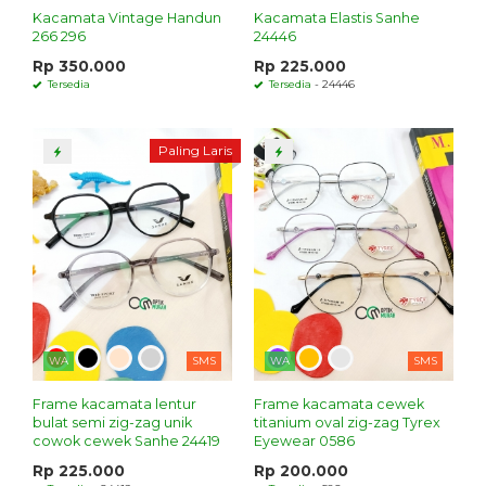
Kacamata Vintage Handun
Kacamata Elastis Sanhe
266 296
24446
Rp 350.000
Rp 225.000
Tersedia
Tersedia
- 24446
Paling Laris
WA
SMS
WA
SMS
Frame kacamata lentur
Frame kacamata cewek
bulat semi zig-zag unik
titanium oval zig-zag Tyrex
cowok cewek Sanhe 24419
Eyewear 0586
Rp 225.000
Rp 200.000