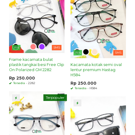
WA
SMS
WA
SMS
Frame kacamata bulat
plastik tangkai besi Free Clip
Kacamata kotak semi oval
On Polarized GM 2282
lentur premium Hastag
H584
Rp 250.000
Rp 250.000
Tersedia
- 2282
Tersedia
- H584
Terpopuler