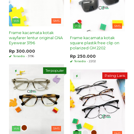
WA
SMS
WA
SMS
Frame kacamata kotak
wayfarer lentur original GNA
Frame kacamata kotak
Eyewear 3196
square plastik free clip on
polarized GM 2202
Rp 300.000
Rp 250.000
Tersedia
- 3196
Tersedia
- 2202
Terpopuler
Paling Laris
WA
SMS
WA
SMS