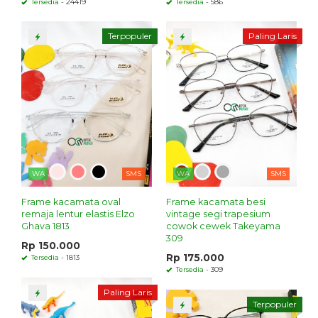
Tersedia
- 24419
Tersedia
- 586
Terpopuler
Paling Laris
WA
SMS
WA
SMS
Frame kacamata oval
Frame kacamata besi
remaja lentur elastis Elzo
vintage segi trapesium
Ghava 1813
cowok cewek Takeyama
309
Rp 150.000
Rp 175.000
Tersedia
- 1813
Tersedia
- 309
Paling Laris
Terpopuler