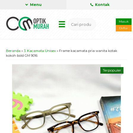
Menu
Kontak
Masuk
Daftar
Beranda
»
3. Kacamata Unisex
»
Frame kacamata pria wanita kotak
kokoh bold GM 9016
Terpopuler