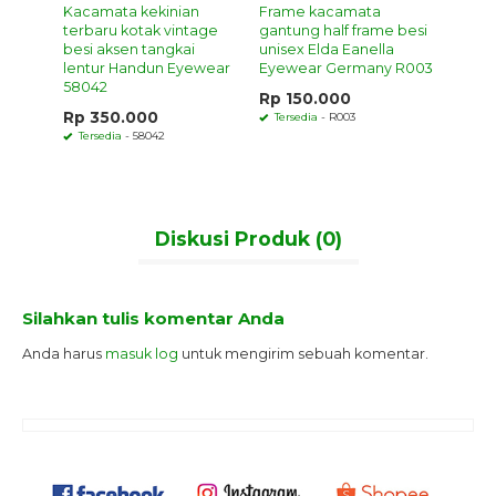
ntage
Kacamata kekinian
Frame kacamata
Kacam
Tags:
#framebesitipis
,
#framebulat
,
#framebulattipis
,
#frameelastis
,
ewek
terbaru kotak vintage
gantung half frame besi
vinta
#framekekinian
,
#framekorea
,
#framelentur
,
#frameoval
,
#framevintage
,
6639
besi aksen tangkai
unisex Elda Eanella
Lophu
#framevintagekorea
,
#kacamatabulat
,
#kacamataelastis
,
#kacamatalentur
,
lentur Handun Eyewear
Eyewear Germany R003
#kacamataoval
,
#kacamatavintage
,
#optikmurahsurabaya
Rp 1
58042
Rp 150.000
Ters
Rp 350.000
Tersedia
- R003
Tersedia
- 58042
Diskusi Produk (0)
Silahkan tulis komentar Anda
Anda harus
masuk log
untuk mengirim sebuah komentar.