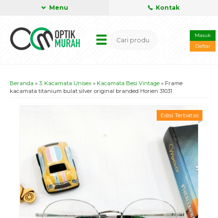
Menu
Kontak
Masuk
Daftar
Beranda
»
3. Kacamata Unisex
»
Kacamata Besi Vintage
»
Frame
kacamata titanium bulat silver original branded Horien 31031
Edisi Terbatas