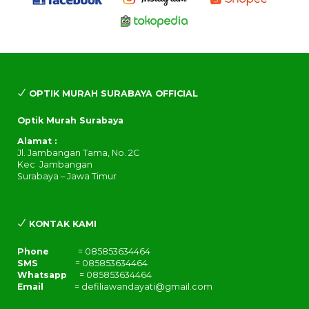
OPTIK MURAH SURABAYA OFFICIAL
Optik Murah Surabaya
Alamat :
Jl. Jambangan Tama, No. 2C
Kec Jambangan
Surabaya – Jawa Timur
KONTAK KAMI
Phone
= 085853634464
SMS
= 085853634464
Whatsapp
= 085853634464
Email
= defiliawandayati@gmail.com